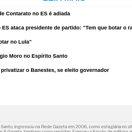
de Contarato no ES é adiada
ES ataca presidente de partido: "Tem que botar o r
tar no Lula"
gio Moro no Espírito Santo
privatizar o Banestes, se eleito governador
o Santo, ingressou na Rede Gazeta em 2006, como estagiária no s
a de A Gazeta, tambem como repórter. Exerceu a função de editora-