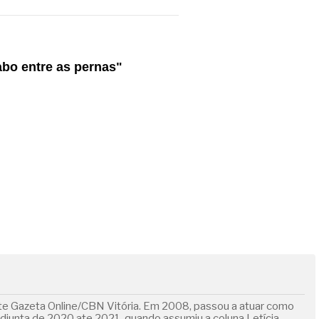
abo entre as pernas"
ite Gazeta Online/CBN Vitória. Em 2008, passou a atuar como
adjunta de 2020 ate 2021, quando assumiu a coluna Letícia