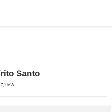
írito Santo
e 7,1 MW