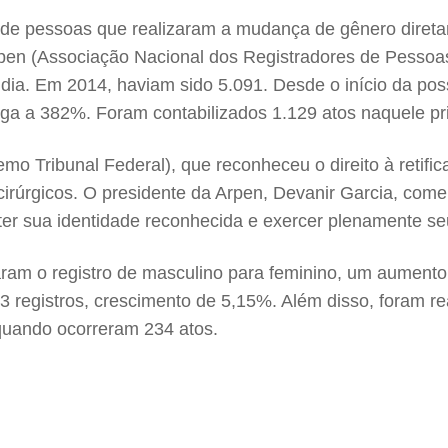
de pessoas que realizaram a mudança de gênero direta
Arpen (Associação Nacional dos Registradores de Pessoa
ia. Em 2014, haviam sido 5.091. Desde o início da poss
a a 382%. Foram contabilizados 1.129 atos naquele pr
 Tribunal Federal), que reconheceu o direito à retifica
rúrgicos. O presidente da Arpen, Devanir Garcia, comem
ter sua identidade reconhecida e exercer plenamente seu
am o registro de masculino para feminino, um aumento 
 registros, crescimento de 5,15%. Além disso, foram 
quando ocorreram 234 atos.