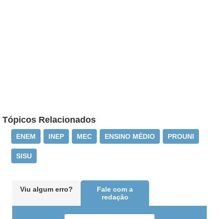
Tópicos Relacionados
ENEM
INEP
MEC
ENSINO MÉDIO
PROUNI
SISU
Viu algum erro?
Fale com a
redação