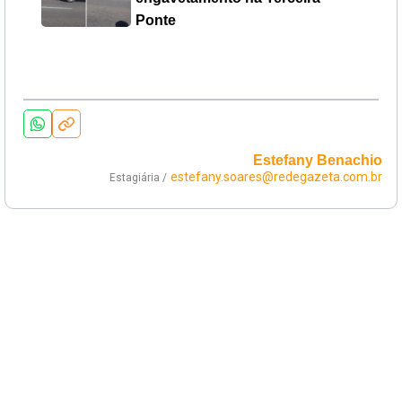
Ponte
Estefany Benachio
estefany.soares@redegazeta.com.br
Estagiária /