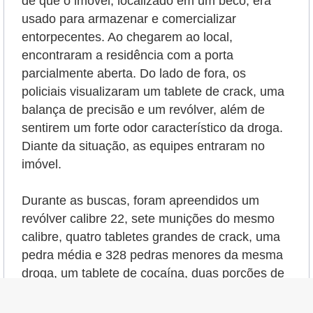
de que o imóvel, localizado em um beco, era
usado para armazenar e comercializar
entorpecentes. Ao chegarem ao local,
encontraram a residência com a porta
parcialmente aberta. Do lado de fora, os
policiais visualizaram um tablete de crack, uma
balança de precisão e um revólver, além de
sentirem um forte odor característico da droga.
Diante da situação, as equipes entraram no
imóvel.
Durante as buscas, foram apreendidos um
revólver calibre 22, sete munições do mesmo
calibre, quatro tabletes grandes de crack, uma
pedra média e 328 pedras menores da mesma
droga, um tablete de cocaína, duas porções de
cocaína, duas facas, um rolo de papel-filme,
sete balanças de precisão, diversos pinos para