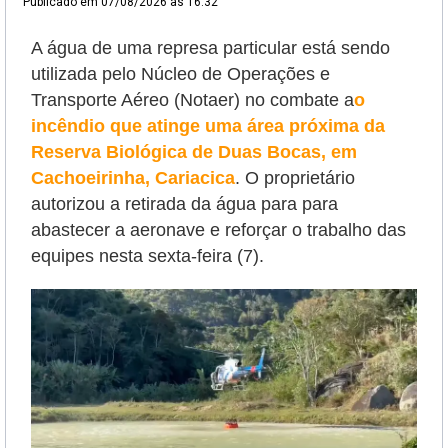
Publicado em
07/08/2026 às 16:32
A água de uma represa particular está sendo
utilizada pelo Núcleo de Operações e
Transporte Aéreo (Notaer) no combate a
o
incêndio que atinge uma área próxima da
Reserva Biológica de Duas Bocas, em
Cachoeirinha, Cariacica
. O proprietário
autorizou a retirada da água para
para
abastecer a aeronave e reforçar o trabalho das
equipes nesta sexta-feira (7).