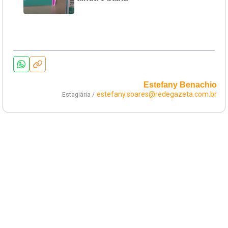
Estefany Benachio
estefany.soares@redegazeta.com.br
Estagiária /