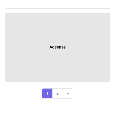
Adsense
1
2
»