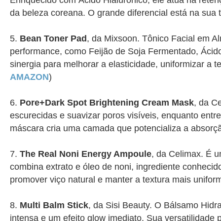
Enriquecido com Ácido Hialurônico, ele atua na reten
da beleza coreana. O grande diferencial está na sua 
Bean Toner Pad
, da Mixsoon. Tônico Facial em Al
performance, como Feijão de Soja Fermentado, Ácido
sinergia para melhorar a elasticidade, uniformizar a 
AMAZON
)
Pore+Dark Spot Brightening Cream Mask
, da C
escurecidas e suavizar poros visíveis, enquanto entre
máscara cria uma camada que potencializa a absorç
The Real Noni Energy Ampoule
, da Celimax. É u
combina extrato e óleo de noni, ingrediente conhecido
promover viço natural e manter a textura mais unifor
Multi Balm Stick
, da Sisi Beauty. O Bálsamo Hidr
intensa e um efeito glow imediato. Sua versatilidade