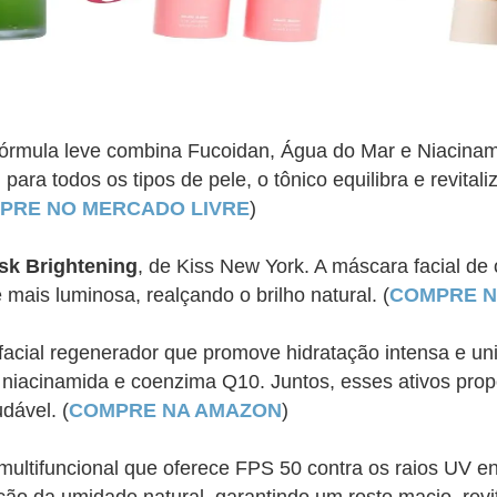
 fórmula leve combina Fucoidan, Água do Mar e Niacin
para todos os tipos de pele, o tônico equilibra e revital
PRE NO MERCADO LIVRE
)
sk Brightening
, de Kiss New York. A máscara facial de 
ais luminosa, realçando o brilho natural. (
COMPRE N
facial regenerador que promove hidratação intensa e un
iacinamida e coenzima Q10. Juntos, esses ativos prop
dável. (
COMPRE NA AMAZON
)
o multifuncional que oferece FPS 50 contra os raios UV 