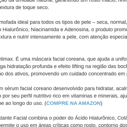
ção da umidade natural, garantindo um rosto macio, revit
textura de toque seco.
mofada ideal para todos os tipos de pele – seca, normal
 Hialurônico, Niacinamida e Adenosina, o produto pro
textura e nutrir intensamente a pele, com atenção especi
elimax. É uma máscara facial coreana, que ajuda a unifo
ga hidratação profunda e efeito lifting na região das bo
ão dos ativos, promovendo um cuidado concentrado em 
m sérum facial coreano desenvolvido para hidratar, acalma
 por seu perfil nutritivo rico em vitaminas e minerais, a
me ao longo do uso. (
COMPRE NA AMAZON
)
atante Facial combina o poder do Ácido Hialurônico, Co
 permite o uso em áreas críticas como rosto, contorno d