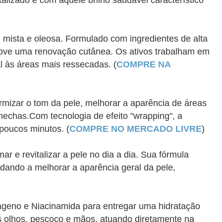
alizado e com aquele brilho saudável característico
, mista e oleosa. Formulado com ingredientes de alta
move uma renovação cutânea. Os ativos trabalham em
al às áreas mais ressecadas. (
COMPRE NA
rmizar o tom da pele, melhorar a aparência de áreas
chechas.Com tecnologia de efeito "wrapping", a
poucos minutos. (
COMPRE NO MERCADO LIVRE
)
r e revitalizar a pele no dia a dia. Sua fórmula
judando a melhorar a aparência geral da pele,
lágeno e Niacinamida para entregar uma hidratação
os olhos, pescoço e mãos, atuando diretamente na