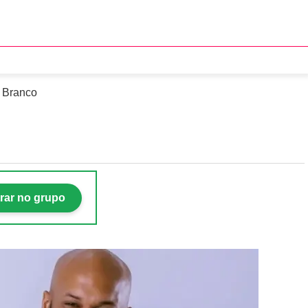
 agredir e trair a esposa
o Branco
rar no grupo