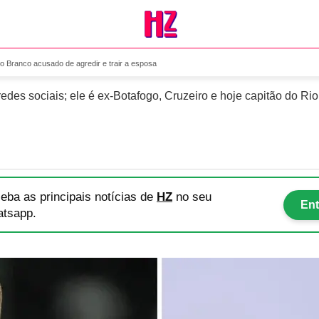
or do Rio Branco acusado de
o Branco acusado de agredir e trair a esposa
edes sociais; ele é ex-Botafogo, Cruzeiro e hoje capitão do Ri
eba as principais notícias
de
HZ
no seu
Ent
tsapp.