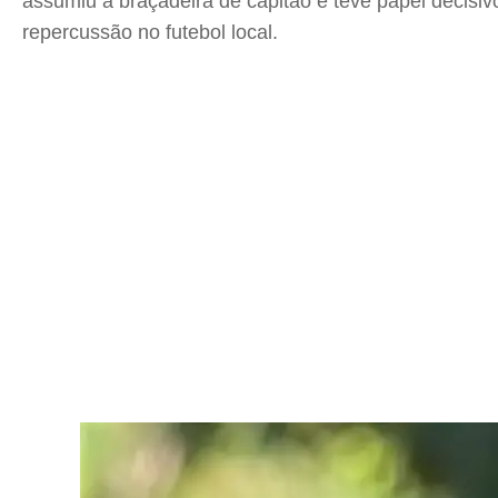
assumiu a braçadeira de capitão e teve papel decisi
repercussão no futebol local.