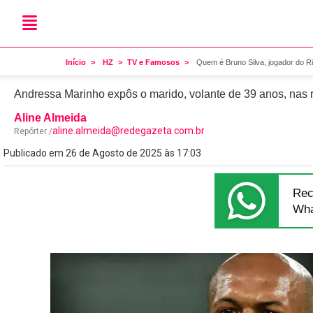
Polêmica
Quem é Bruno Silva, jogad
Início
HZ
TV e Famosos
Quem é Bruno Silva, jogador do Ri
Andressa Marinho expôs o marido, volante de 39 anos, nas r
Aline Almeida
aline.almeida@redegazeta.com.br
Repórter /
Publicado em 26 de Agosto de 2025 às 17:03
Rec
Wha