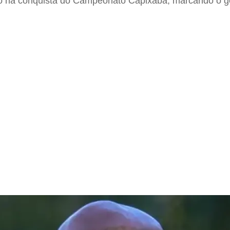
vo na conquista do Campeonato Capixaba, marcando o gol