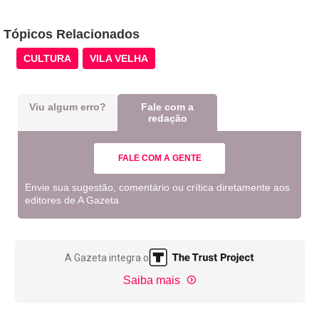
Tópicos Relacionados
CULTURA
VILA VELHA
Viu algum erro?
Fale com a
redação
FALE COM A GENTE
Envie sua sugestão, comentário ou crítica diretamente aos
editores de A Gazeta
A Gazeta integra o
Saiba mais