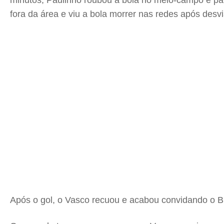
minutos, Paulinho roubou a bola no meio-campo e pa
fora da área e viu a bola morrer nas redes após des
Após o gol, o Vasco recuou e acabou convidando o B