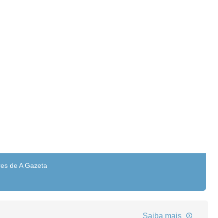
res de A Gazeta
Saiba mais