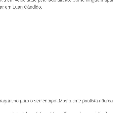
rtiu em velocidade pelo lado direito. Como ninguém ap
viar em Luan Cândido.
ragantino para o seu campo. Mas o time paulista não c