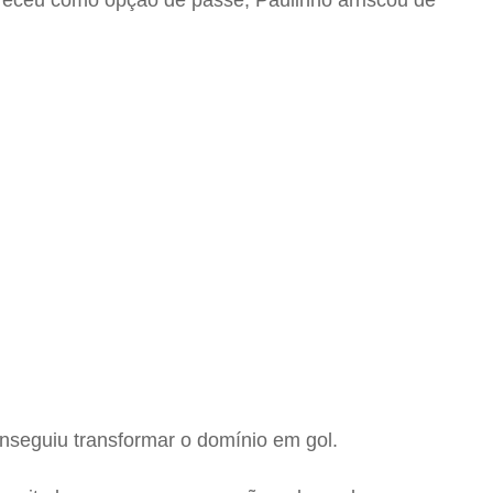
areceu como opção de passe, Paulinho arriscou de
onseguiu transformar o domínio em gol.