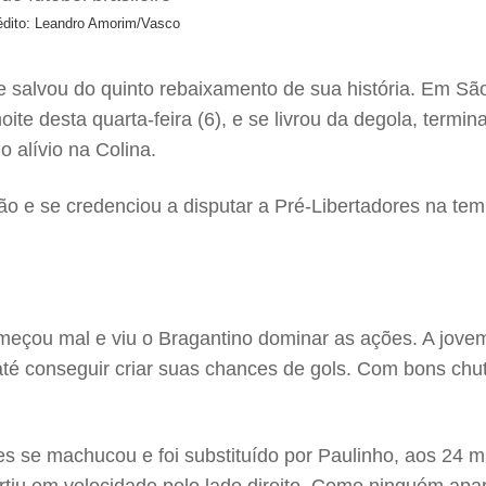
édito: Leandro Amorim/Vasco
salvou do quinto rebaixamento de sua história. Em São 
oite desta quarta-feira (6), e se livrou da degola, term
o alívio na Colina.
ção e se credenciou a disputar a Pré-Libertadores na t
meçou mal e viu o Bragantino dominar as ações. A jove
até conseguir criar suas chances de gols. Com bons chut
se machucou e foi substituído por Paulinho, aos 24 mi