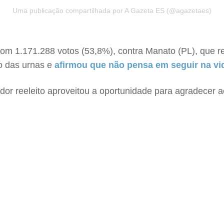
Uma publicação compartilhada por A Gazeta ES (@agazetaes)
com 1.171.288 votos (53,8%), contra Manato (PL), que 
o das urnas e
afirmou que não pensa em seguir na vi
dor reeleito aproveitou a oportunidade para agradecer 