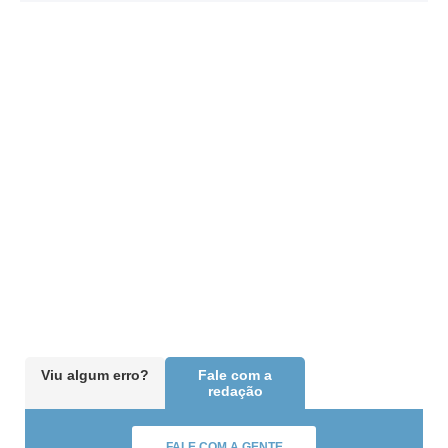
Viu algum erro?
Fale com a
redação
FALE COM A GENTE