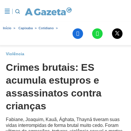
Início
Capixaba
Cotidiano
Violência
Crimes brutais: ES
acumula estupros e
assassinatos contra
crianças
Fabiane, Joaquim, Kauã, Ághata, Thayná tiveram suas
vidas interrompidas de forma brutal muito cedo. Foram