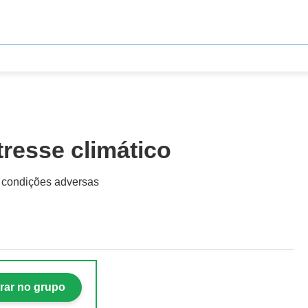
tresse climático
r condições adversas
rar no grupo