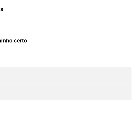
os
minho certo