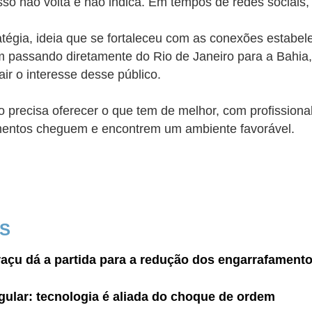
sso não volta e não indica. Em tempos de redes sociais
atégia, ideia que se fortaleceu com as conexões estabe
m passando diretamente do Rio de Janeiro para a Bahia
air o interesse desse público.
 precisa oferecer o que tem de melhor, com profission
entos cheguem e encontrem um ambiente favorável.
IS
raçu dá a partida para a redução dos engarrafament
egular: tecnologia é aliada do choque de ordem