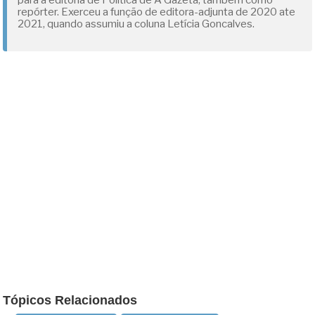
para a editoria de Política de A Gazeta, tambem como
repórter. Exerceu a função de editora-adjunta de 2020 ate
2021, quando assumiu a coluna Letícia Goncalves.
Tópicos Relacionados