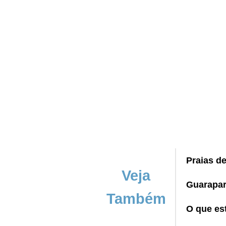
Praias d
Veja
Guarapar
Também
O que es