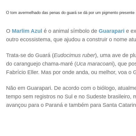
O tom avermelhado das penas do guará se dá por um pigmento presente n
O
Marlim Azul
é o animal símbolo de
Guarapari
e ex
outro ecossistema, que ajudou a construir o nome at
Trata-se do Guará (
Eudocimus ruber
), uma ave de p
do caranguejo chama-maré (
Uca maracoan
i), que p
Fabrício Eller. Mas por onde anda, ou melhor, voa o
Não em Guarapari. De acordo com o biólogo, atualmen
tempo sem registros no Sul e no Sudeste brasileiro,
avançou para o Paraná e também para Santa Catarina, 