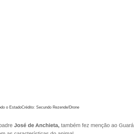
odo o Estado
Crédito: Secundo Rezende/Drone
 padre
José de Anchieta,
também fez menção ao Guará. U
m as características do animal.