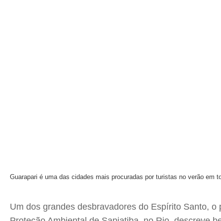
Guarapari é uma das cidades mais procuradas por turistas no verão em t
Um dos grandes desbravadores do Espírito Santo, o
Proteção Ambiental de Sapiatiba, no Rio, descreve be