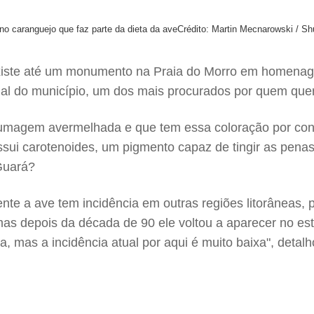
o caranguejo que faz parte da dieta da ave
Crédito: Martin Mecnarowski / Sh
iste até um monumento na Praia do Morro em homenage
ual do município, um dos mais procurados por quem quer
lumagem avermelhada e que tem essa coloração por con
ossui carotenoides, um pigmento capaz de tingir as pena
 Guará?
te a ave tem incidência em outras regiões litorâneas,
 mas depois da década de 90 ele voltou a aparecer no e
mas a incidência atual por aqui é muito baixa", detalh