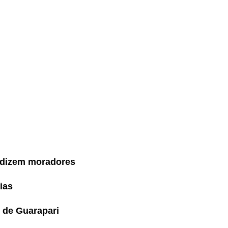
, dizem moradores
ias
 de Guarapari