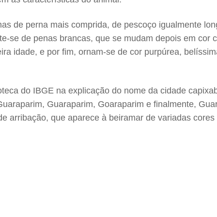
mas de perna mais comprida, de pescoço igualmente long
este-se de penas brancas, que se mudam depois em cor 
a idade, e por fim, ornam-se de cor purpúrea, belíssima
eca do IBGE na explicação do nome da cidade capixaba.
Guaraparim, Guaraparim, Goaraparim e finalmente, Guara
e arribação, que aparece à beiramar de variadas cores -