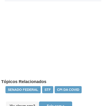
Tópicos Relacionados
SENADO FEDERAL
STF
CPI DA COVID
Viu algum erro?
Fale com a