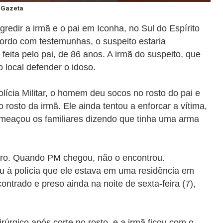
A Gazeta
edir a irmã e o pai em Iconha, no Sul do Espírito
acordo com testemunhas, o suspeito estaria
feita pelo pai, de 86 anos. A irmã do suspeito, que
o local defender o idoso.
lícia Militar, o homem deu socos no rosto do pai e
 rosto da irmã. Ele ainda tentou a enforcar a vítima,
meaçou os familiares dizendo que tinha uma arma
carro. Quando PM chegou, não o encontrou.
ou à polícia que ele estava em uma residência em
ontrado e preso ainda na noite de sexta-feira (7),
rúrgico após corte no rosto, e a irmã ficou com o