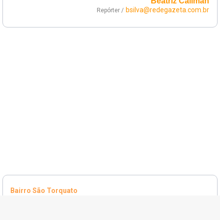
Beatriz Caliman
bsilva@redegazeta.com.br
Repórter /
Bairro São Torquato
Homem em situação de rua morre