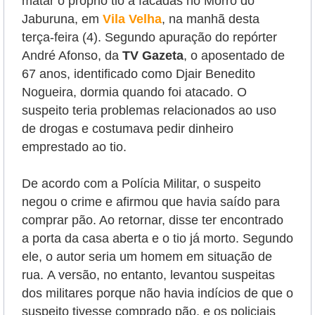
matar o próprio tio a facadas no Morro do
Jaburuna, em
Vila Velha
, na manhã desta
terça-feira (4).
Segundo apuração do repórter
André Afonso, da
TV Gazeta
, o aposentado de
67 anos, identificado como
Djair Benedito
Nogueira,
dormia quando foi atacado. O
suspeito teria problemas relacionados ao uso
de drogas e costumava pedir dinheiro
emprestado ao tio.
De acordo com a Polícia Militar, o suspeito
negou o crime e afirmou que havia saído para
comprar pão. Ao retornar, disse ter encontrado
a porta da casa aberta e o tio já morto. Segundo
ele, o autor seria um homem em situação de
rua.
A versão, no entanto, levantou suspeitas
dos militares porque não havia indícios de que o
suspeito tivesse comprado pão, e os policiais