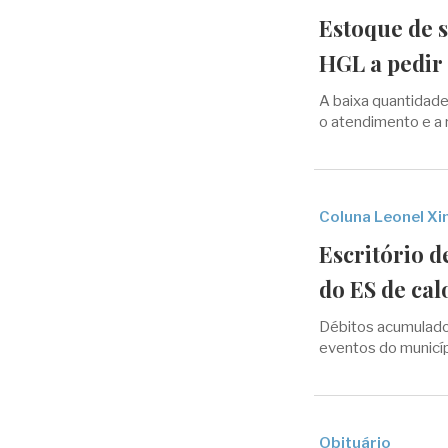
Estoque de s
HGL a pedir
A baixa quantidad
o atendimento e a r
Coluna Leonel X
Escritório d
do ES de calo
Débitos acumulado
eventos do municí
Obituário