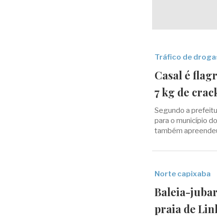
Tráfico de droga
Casal é flag
7 kg de crac
Segundo a prefeitu
para o município d
também apreendeu m
Norte capixaba
Baleia-juba
praia de Li