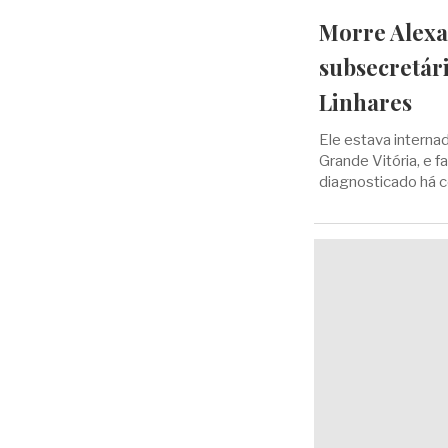
Morre Alexan
subsecretár
Linhares
Ele estava internad
Grande Vitória, e f
diagnosticado há 