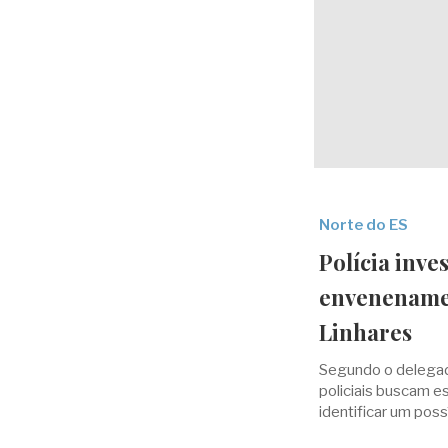
Norte do ES
Polícia inve
envenenamen
Linhares
Segundo o delegad
policiais buscam e
identificar um pos