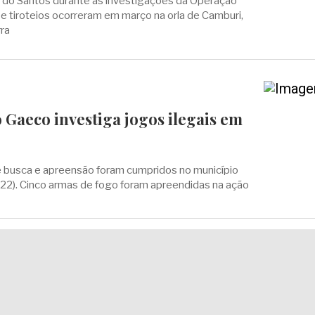
s do Santos durante as investigações da Operação
e tiroteios ocorreram em março na orla de Camburi,
rra
 Gaeco investiga jogos ilegais em
busca e apreensão foram cumpridos no município
 (22). Cinco armas de fogo foram apreendidas na ação