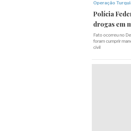
Operação Turqui
Polícia Fed
drogas em m
Fato ocorreu no D
foram cumprir mand
civil