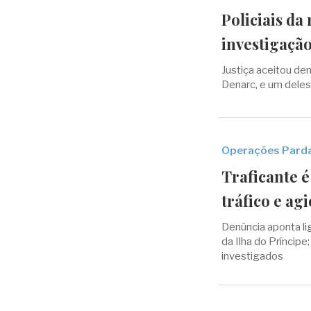
Policiais da
investigaçã
Justiça aceitou den
Denarc, e um deles
Operações Pardal
Traficante é
tráfico e ag
Denúncia aponta li
da Ilha do Príncipe
investigados