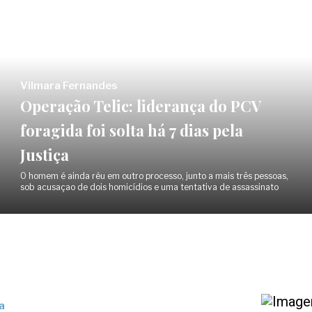
Vilmara Fernandes
Operação Telic: liderança do PCV
foragida foi solta há 7 dias pela
Justiça
O homem é ainda réu em outro processo, junto a mais três pessoas,
sob acusaçao de dois homicídios e uma tentativa de assassinato
a