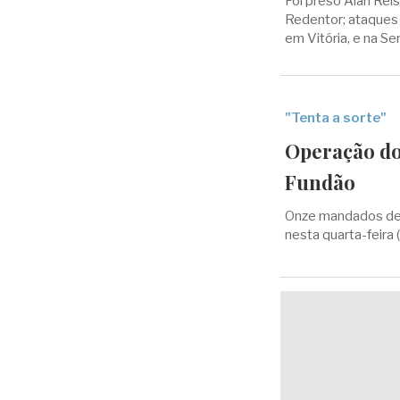
Foi preso Alan Rei
Redentor; ataques 
em Vitória, e na Se
"Tenta a sorte"
Operação do
Fundão
Onze mandados de 
nesta quarta-feira