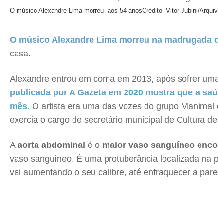
O músico Alexandre Lima morreu aos 54 anos
Crédito: Vitor Jubini/Arqui
O músico Alexandre Lima morreu na madrugada des
casa.
Alexandre entrou em coma em 2013, após sofrer uma p
publicada por A Gazeta em 2020 mostra que a saúd
mês.
O artista era uma das vozes do grupo Manimal e
exercia o cargo de secretário municipal de Cultura de 
A
aorta abdominal
é o
maior vaso sanguíneo enco
vaso sanguíneo. É uma protuberância localizada na p
vai aumentando o seu calibre, até enfraquecer a pare