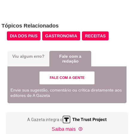
Tópicos Relacionados
DIA DOS PAIS
GASTRONOMIA
RECEITAS
Viu algum erro?
Fale com a
redação
FALE COM A GENTE
Envie sua sugestão, comentário ou crítica diretamente aos
editores de A Gazeta
A Gazeta integra o
Saiba mais