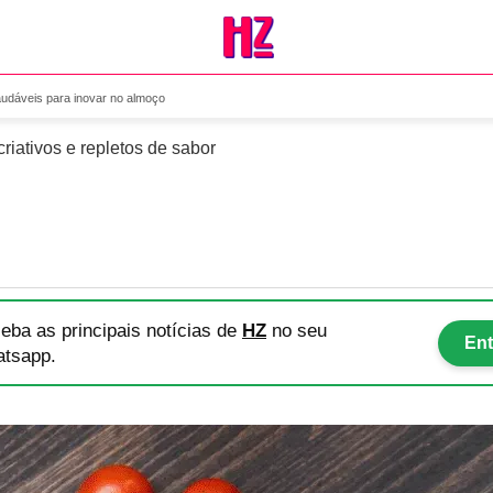
receitas saudáveis para inov
saudáveis para inovar no almoço
riativos e repletos de sabor
eba as principais notícias
de
HZ
no seu
Ent
tsapp.