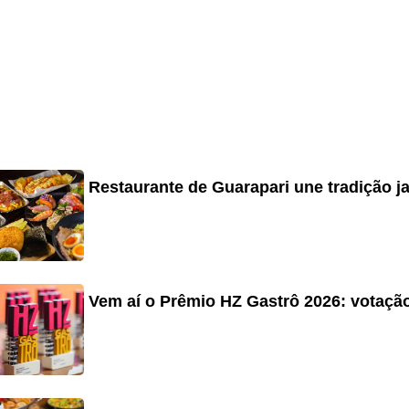
Restaurante de Guarapari une tradição j
Vem aí o Prêmio HZ Gastrô 2026: votação