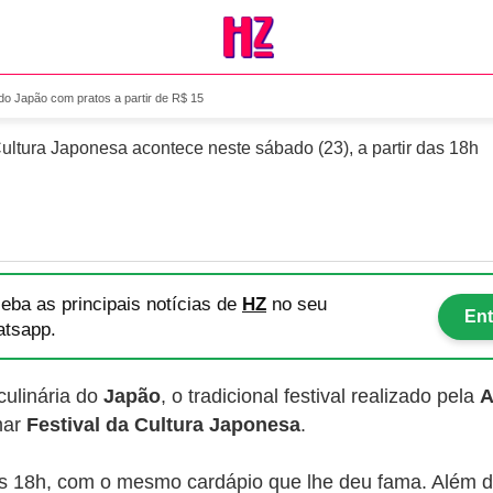
radições do Japão com prato
do Japão com pratos a partir de R$ 15
Cultura Japonesa acontece neste sábado (23), a partir das 18h
eba as principais notícias
de
HZ
no seu
Ent
tsapp.
culinária do
Japão
, o tradicional festival realizado pela
A
mar
Festival da Cultura Japonesa
.
 das 18h, com o mesmo cardápio que lhe deu fama. Além