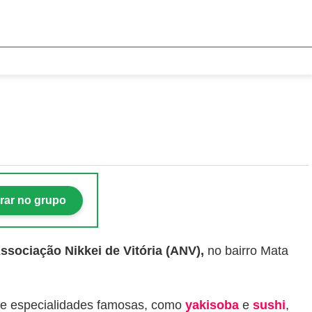
s a partir de R$ 15
rar no grupo
ssociação Nikkei de Vitória (ANV),
no bairro Mata
 de especialidades famosas, como
yakisoba
e
sushi
,