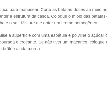
 pouco para manusear. Corte as batatas-doces ao meio no
ter a estrutura da casca. Coloque o miolo das batata
ilha e o sal. Misture até obter um creme homogêneo.
Alise a superfície com uma espátula e polvilhe o açúcar
dourada e crocante. Se não tiver um maçarico, coloque a
ce brûlée ainda morna.