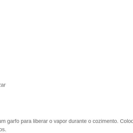
zar
m garfo para liberar o vapor durante o cozimento. Col
os.