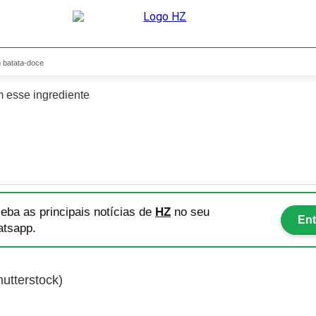
ntes com batata-doce
 batata-doce
m esse ingrediente
eba as principais notícias
de
HZ
no seu
Ent
tsapp.