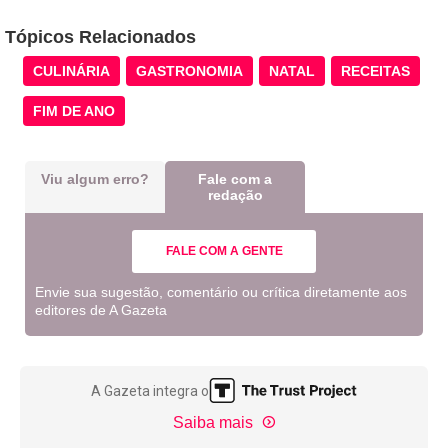
Tópicos Relacionados
CULINÁRIA
GASTRONOMIA
NATAL
RECEITAS
FIM DE ANO
Viu algum erro?
Fale com a
redação
FALE COM A GENTE
Envie sua sugestão, comentário ou crítica diretamente aos
editores de A Gazeta
A Gazeta integra o
Saiba mais