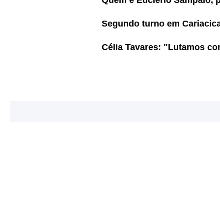
Quem é Euclério Sampaio, pr
Segundo turno em Cariacica:
Célia Tavares: "Lutamos co