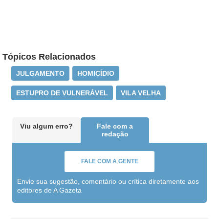
Tópicos Relacionados
JULGAMENTO
HOMICÍDIO
ESTUPRO DE VULNERÁVEL
VILA VELHA
Viu algum erro?
Fale com a
redação
FALE COM A GENTE
Envie sua sugestão, comentário ou crítica diretamente aos
editores de A Gazeta