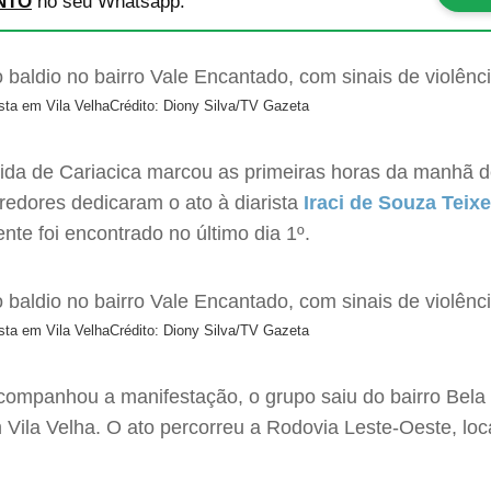
NTO
no seu Whatsapp.
sta em Vila Velha
Crédito: Diony Silva/TV Gazeta
rida de Cariacica marcou as primeiras horas da manhã d
rredores dedicaram o ato à diarista
Iraci de Souza Teixe
nte foi encontrado no último dia 1º.
sta em Vila Velha
Crédito: Diony Silva/TV Gazeta
companhou a manifestação, o grupo saiu do bairro Bela 
m Vila Velha. O ato percorreu a Rodovia Leste-Oeste, lo