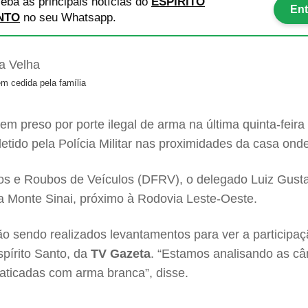
eba as principais notícias
do
ESPÍRITO
Ent
NTO
no seu Whatsapp.
m cedida pela família
mem preso por porte ilegal de arma na última quinta-feir
 detido pela Polícia Militar nas proximidades da casa on
tos e Roubos de Veículos (DFRV), o delegado Luiz Gust
rua Monte Sinai, próximo à Rodovia Leste-Oeste.
tão sendo realizados levantamentos para ver a participa
pírito Santo, da
TV Gazeta
. “Estamos analisando as 
raticadas com arma branca”, disse.