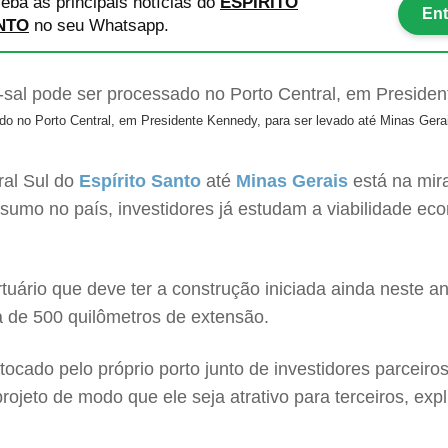
eba as principais notícias
do
ESPÍRITO
Ent
NTO
no seu Whatsapp.
ado no Porto Central, em Presidente Kennedy, para ser levado até Minas Gera
ral Sul do
Espírito Santo
até
Minas Gerais
está na mira
umo no país, investidores já estudam a viabilidade ec
portuário que deve ter a construção iniciada ainda neste 
a de 500 quilômetros de extensão.
ocado pelo próprio porto junto de investidores parceir
projeto de modo que ele seja atrativo para terceiros, exp