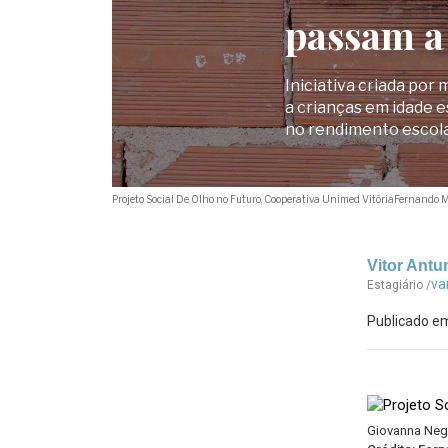
passam a
Iniciativa criada po
a crianças em idade e
no rendimento escol
Projeto Social De Olho no Futuro, Cooperativa Unimed Vitória
Fernando M
Vitor Antu
va
Estagiário /
Publicado em
Giovanna Negr