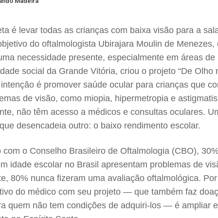
nando Madeira
a é levar todas as crianças com baixa visão para a sala
objetivo do oftalmologista Ubirajara Moulin de Menezes, 
uma necessidade presente, especialmente em áreas de
idade social da Grande Vitória, criou o projeto “De Olho 
A intenção é promover saúde ocular para crianças que c
emas de visão, como miopia, hipermetropia e astigmati
te, não têm acesso a médicos e consultas oculares. U
que desencadeia outro: o baixo rendimento escolar.
 com o Conselho Brasileiro de Oftalmologia (CBO), 30
em idade escolar no Brasil apresentam problemas de vi
te, 80% nunca fizeram uma avaliação oftalmológica. Por 
etivo do médico com seu projeto — que também faz doa
ra quem não tem condições de adquiri-los — é ampliar 