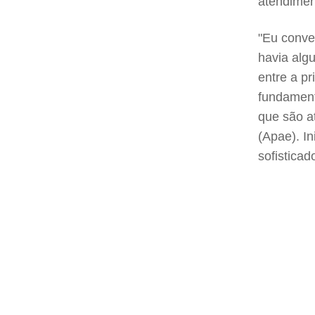
atendimen
"Eu conve
havia alg
entre a pr
fundament
que são a
(Apae). I
sofisticad