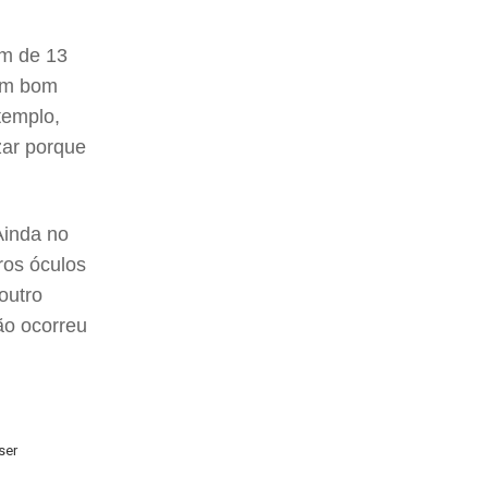
ém de 13
 um bom
templo,
zar porque
Ainda no
iros óculos
outro
ão ocorreu
ser