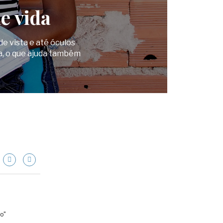
e vida
e vista e até óculos
ia, o que ajuda também
ro"