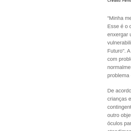
Crédito: Fer
"Minha met
Esse é o 
enxergar 
vulnerabil
Futuro". 
com probl
normalmen
problema 
De acordo
crianças 
contingen
outro obj
óculos pa