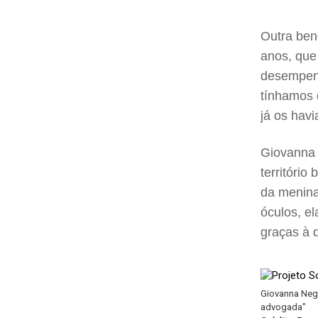
Outra ben
anos, que
desempenh
tínhamos 
já os hav
Giovanna 
território
da menina
óculos, e
graças à d
Giovanna Negr
advogada"