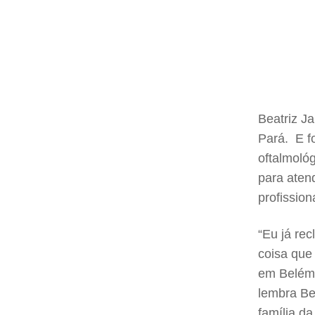
Beatriz J
Pará. E f
oftalmoló
para aten
profissio
“Eu já re
coisa que
em Belém 
lembra Be
família d