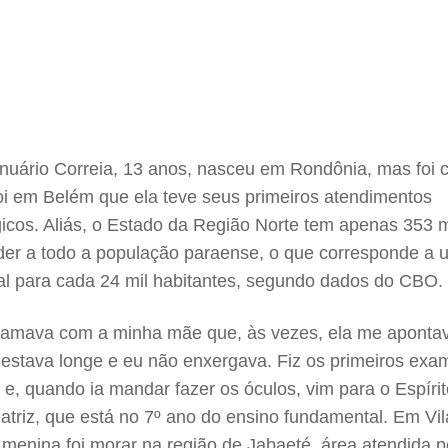
anuário Correia, 13 anos, nasceu em Rondônia, mas foi c
oi em Belém que ela teve seus primeiros atendimentos
gicos. Aliás, o Estado da Região Norte tem apenas 353 
der a todo a população paraense, o que corresponde a 
nal para cada 24 mil habitantes, segundo dados do CBO.
clamava com a minha mãe que, às vezes, ela me aponta
 estava longe e eu não enxergava. Fiz os primeiros exa
e, quando ia mandar fazer os óculos, vim para o Espírit
atriz, que está no 7º ano do ensino fundamental. Em Vil
a menina foi morar na região de Jabaeté, área atendida p