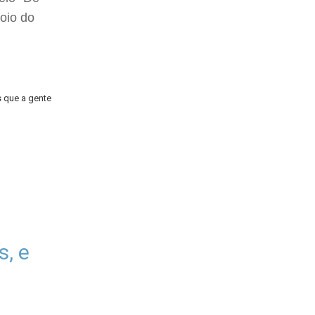
poio do
s que a gente
, e