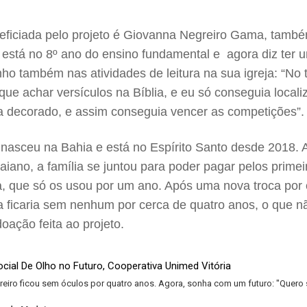
eficiada pelo projeto é Giovanna Negreiro Gama, tamb
 está no 8º ano do ensino fundamental e agora diz ter
o também nas atividades de leitura na sua igreja: “No 
que achar versículos na Bíblia, e eu só conseguia locali
ia decorado, e assim conseguia vencer as competições”.
nasceu na Bahia e está no Espírito Santo desde 2018. 
 baiano, a família se juntou para poder pagar pelos prime
, que só os usou por um ano. Após uma nova troca por 
la ficaria sem nenhum por cerca de quatro anos, o que n
oação feita ao projeto.
eiro ficou sem óculos por quatro anos. Agora, sonha com um futuro: "Quero 