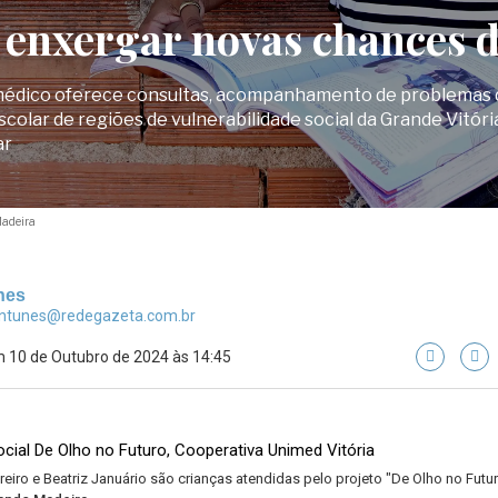
 enxergar novas chances d
r médico oferece consultas, acompanhamento de problemas d
scolar de regiões de vulnerabilidade social da Grande Vitór
ar
adeira
nes
ntunes@redegazeta.com.br
 10 de Outubro de 2024 às 14:45
eiro e Beatriz Januário são crianças atendidas pelo projeto "De Olho no Futu