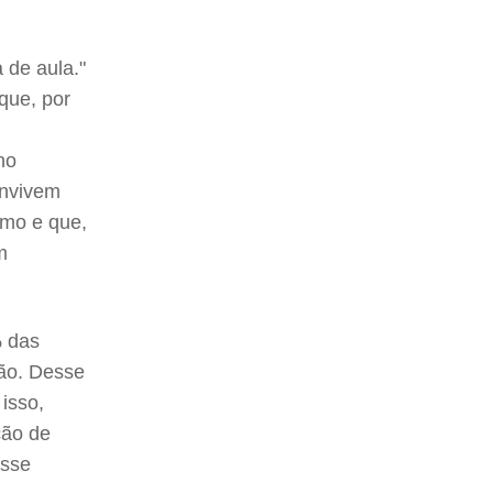
 de aula."
que, por
no
onvivem
smo e que,
m
% das
são. Desse
isso,
ção de
esse