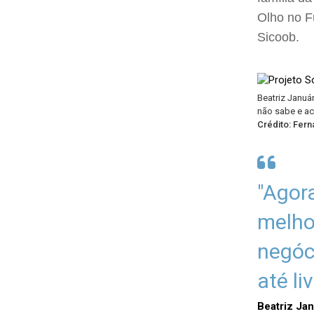
Olho no F
Sicoob.
Beatriz Januá
não sabe e ac
Crédito: Fer
"Agor
melho
negóc
até li
Beatriz Jan