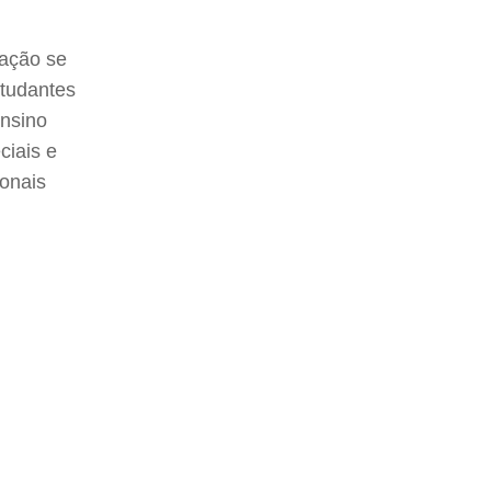
mação se
studantes
ensino
ciais e
onais