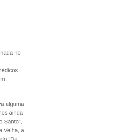
riada no
médicos
um
va alguma
mes ainda
o Santo”,
a Velha, a
elo “De