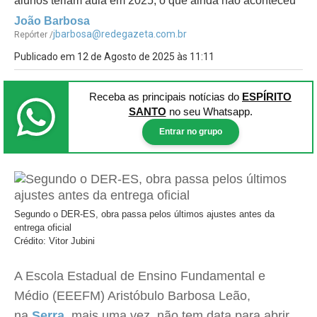
alunos teriam aula em 2025, o que ainda não aconteceu
João Barbosa
jbarbosa@redegazeta.com.br
Repórter /
Publicado em 12 de Agosto de 2025 às 11:11
Receba as principais notícias
do
ESPÍRITO
SANTO
no seu Whatsapp.
Entrar no grupo
Segundo o DER-ES, obra passa pelos últimos ajustes antes da
entrega oficial
Crédito: Vitor Jubini
A Escola Estadual de Ensino Fundamental e
Médio (EEEFM) Aristóbulo Barbosa Leão,
na
Serra
, mais uma vez, não tem data para abrir