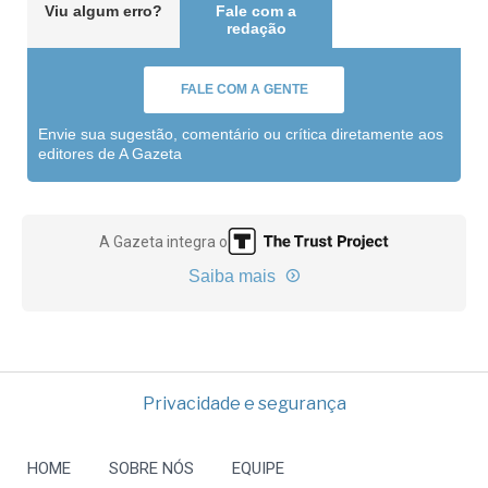
Viu algum erro?
Fale com a
redação
FALE COM A GENTE
Envie sua sugestão, comentário ou crítica diretamente aos
editores de A Gazeta
A Gazeta integra o
Saiba mais
Privacidade e segurança
HOME
SOBRE NÓS
EQUIPE