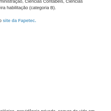
ministração, Ciências Contábeis, Ciências
a habilitação (categoria B).
no
site da Fapetec.