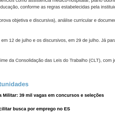
fícios como assistência médico-hospitalar, plano odont
-educação, conforme as regras estabelecidas pela institui
a objetiva e discursiva), análise curricular e documenta
em 12 de julho e os discursivos, em 29 de julho. Já para
egime da Consolidação das Leis do Trabalho (CLT), com 
tunidades
a Militar: 39 mil vagas em concursos e seleções
acilitar busca por emprego no ES