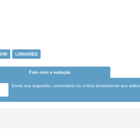
HOW
LINHARES
Fale com a redação
Envie sua sugestão, comentário ou crítica diretamente aos edito