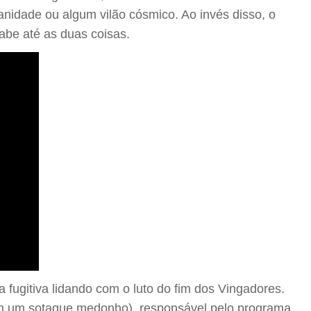
anidade ou algum vilão cósmico. Ao invés disso, o
abe até as duas coisas.
a fugitiva lidando com o luto do fim dos Vingadores.
com um sotaque medonho), responsável pelo programa