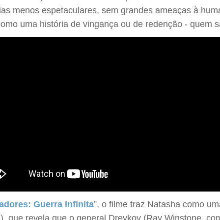
stórias menos espetaculares, sem grandes ameaças à hum
como uma história de vingança ou de redenção - quem s
adores: Guerra Infinita
”, o filme traz Natasha como um
gh), que revela que o general Dreykov (Ray Winstone, 