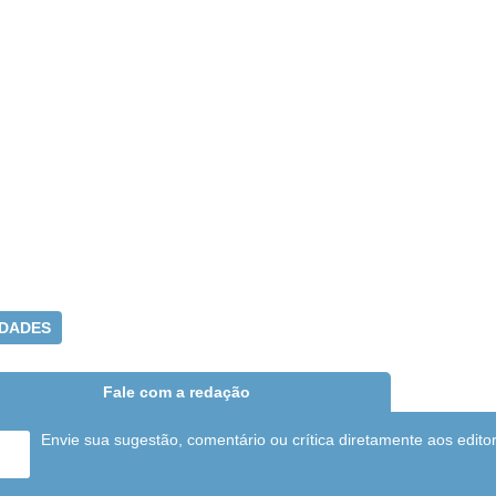
DADES
Fale com a redação
Envie sua sugestão, comentário ou crítica diretamente aos edito