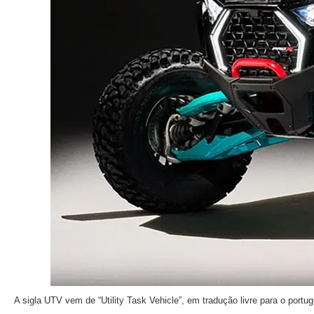
A sigla UTV vem de “Utility Task Vehicle”, em tradução livre para o portuguê