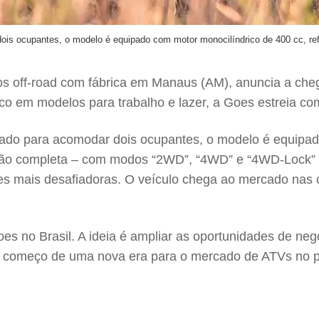
ois ocupantes, o modelo é equipado com motor monocilíndrico de 400 cc, refr
los off-road com fábrica em Manaus (AM), anuncia a c
oco em modelos para trabalho e lazer, a Goes estreia co
tado para acomodar dois ocupantes, o modelo é equipado
ação completa – com modos “2WD”, “4WD” e “4WD-Lock” – 
s mais desafiadoras. O veículo chega ao mercado nas co
 no Brasil. A ideia é ampliar as oportunidades de neg
 começo de uma nova era para o mercado de ATVs no país