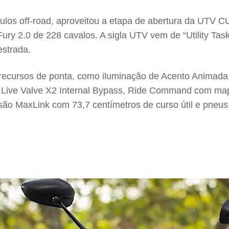
culos off-road, aproveitou a etapa de abertura da UTV C
 2.0 de 228 cavalos. A sigla UTV vem de “Utility Task 
estrada.
az recursos de ponta, como iluminação de Acento Animad
Live Valve X2 Internal Bypass, Ride Command com mape
nsão MaxLink com 73,7 centímetros de curso útil e pneu