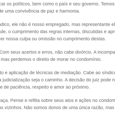
ar os políticos, bem como o país e seu governo. Temos 
 de uma convivência de paz e harmonia.
co, ele não é nosso empregado, mas representante ele
de, o cumprimento das regras internas, discutidas e ap
hecer nossa culpa ou omissão no cumprimento destas.
om seus acertos e erros, não cabe divórcio. A incompat
 mas perdemos o direito de morar no condomínio.
 e aplicação de técnicas de mediação. Cabe ao síndico
e a judicialização seja o caminho. A decisão do juiz pod
se de paciência, respeito e amor ao próximo.
draça. Pense e reflita sobre seus atos e ações no condo
 seus vizinhos. Não somos donos de uma única razão, ma