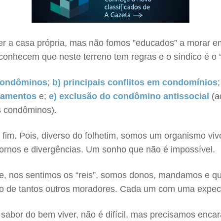
r a casa própria, mas não fomos ”educados” a morar e
onhecem que neste terreno tem regras e o síndico é o
 condôminos
;
b) principais conflitos em condomínios
tamentos
e;
e) exclusão do condômino antissocial
(a
s condôminos).
 fim. Pois, diverso do folhetim, somos um organismo vi
rnos e divergências. Um sonho que não é impossível.
 nos sentimos os “reis”, somos donos, mandamos e que
so de tantos outros moradores. Cada um com uma expect
sabor do bem viver, não é difícil, mas precisamos enca