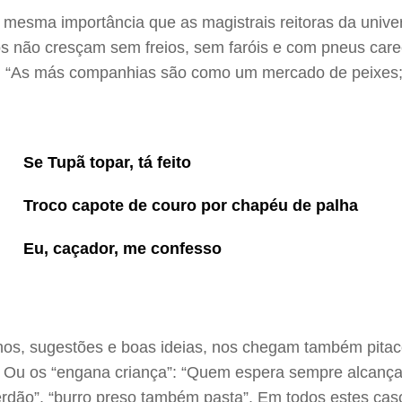
mesma importância que as magistrais reitoras da unive
hos não cresçam sem freios, sem faróis e com pneus ca
s: “As más companhias são como um mercado de peixes;
Se Tupã topar, tá feito
Troco capote de couro por chapéu de palha
Eu, caçador, me confesso
lhos, sugestões e boas ideias, nos chegam também pitac
 Ou os “engana criança”: “Quem espera sempre alcança”
erdão”, “burro preso também pasta”. Em todos estes caso