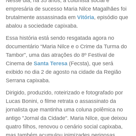
Nesse dia, há 35 anos, a colunista social e
empresária de sucesso Maria Nilce Magalhães foi
brutalmente assassinada em
Vitória
, episódio que
abalou a sociedade capixaba.
Essa história está sendo resgatada agora no
documentário “Maria Nilce e o Crime da Turma do
Tambor”, uma das atrações do 8º Festival de
Cinema de
Santa Teresa
(Fecsta), que será
exibido no dia 2 de agosto na cidade da Região
Serrana capixaba.
Dirigido, produzido, roteirizado e fotografado por
Lucas Bonini, o filme retrata o assassinato da
jornalista que mantinha uma coluna polêmica no
antigo "Jornal da Cidade". Maria Nilce, que deixou
quatro filhos, renovou o cenário social capixaba,
mas também acumulou inimizades perigosas.