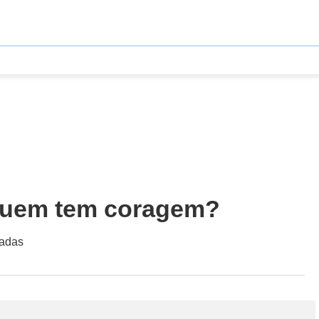
 quem tem coragem?
madas