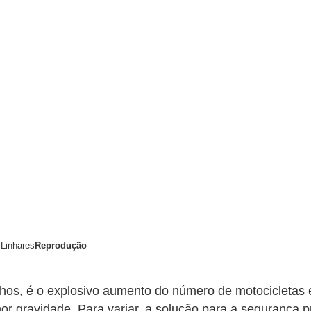
 Linhares
Reprodução
olhos, é o explosivo aumento do número de motocicletas
or gravidade. Para variar, a solução para a segurança p