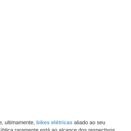
 e, ultimamente,
bikes elétricas
aliado ao seu
ública raramente está ao alcance dos respectivos