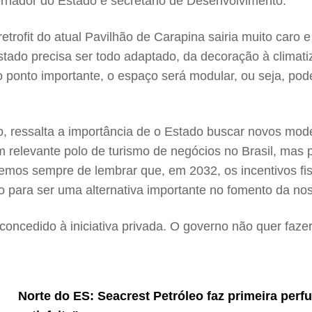
ernador do Estado e secretário de Desenvolvimento.
rofit do atual Pavilhão de Carapina sairia muito caro e
tado precisa ser todo adaptado, da decoração à climati
o ponto importante, o espaço será modular, ou seja, po
, ressalta a importância de o Estado buscar novos mod
 relevante polo de turismo de negócios no Brasil, mas p
mos sempre de lembrar que, em 2032, os incentivos fisc
do para ser uma alternativa importante no fomento da no
oncedido à iniciativa privada. O governo não quer faze
Norte do ES: Seacrest Petróleo faz primeira perf