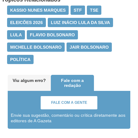
KASSIO NUNES MARQUES
STF
TSE
ELEICÕES 2026
LUIZ INÁCIO LULA DA SILVA
LULA
FLAVIO BOLSONARO
MICHELLE BOLSONARO
JAIR BOLSONARO
POLÍTICA
Viu algum erro?
Fale com a
redação
FALE COM A GENTE
Envie sua sugestão, comentário ou crítica diretamente aos
editores de A Gazeta